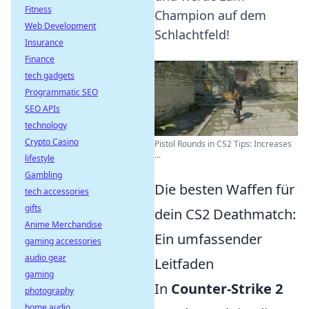
Fitness
Champion auf dem
Web Development
Schlachtfeld!
Insurance
Finance
tech gadgets
Programmatic SEO
SEO APIs
technology
Crypto Casino
Pistol Rounds in CS2 Tips: Increases
...
lifestyle
Gambling
Die besten Waffen für
tech accessories
gifts
dein CS2 Deathmatch:
Anime Merchandise
Ein umfassender
gaming accessories
audio gear
Leitfaden
gaming
In
Counter-Strike 2
photography
home audio