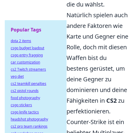
die du wählst.
Natürlich spielen auch
andere Faktoren wie
Popular Tags
Karte und Gegner eine
dota 2 items
Rolle, doch mit diesen
csgo budget loadout
csgo entry fragging
Waffen bist du
car customization
bestens gerüstet, um
cs2 Twitch streamers
veg diet
deine Gegner zu
cs2 teamkill penalties
dominieren und deine
cs2 pistol rounds
food photography
Fähigkeiten in
CS2
zu
csgo stickers
perfektionieren.
csgo knife tactics
headshot photography
Counter-Strike ist ein
cs2 pro team rankings
beliebter Multiplayer-