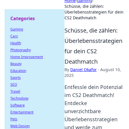
Home
›
Gaming
›
Schüsse, die zählen:
Überlebensstrategien für dein
CS2 Deathmatch
Categories
Schüsse, die zählen:
Gaming
Cars
Überlebensstrategien
Health
für dein CS2
Photography
Home Improvement
Deathmatch
Beauty
By
Daniel Okafor
·
August 10,
Education
2025
Sports
SEO
Entfessle dein Potenzial
Travel
im CS2 Deathmatch!
Technology
Entdecke
Software
unverzichtbare
Entertainment
Überlebensstrategien
Pets
Web Design
und werde zum