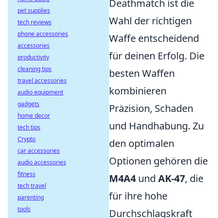
Deathmatch ist die
pet supplies
Wahl der richtigen
tech reviews
phone accessories
Waffe entscheidend
accessories
für deinen Erfolg. Die
productivity
cleaning tips
besten Waffen
travel accessories
kombinieren
audio equipment
gadgets
Präzision, Schaden
home decor
und Handhabung. Zu
tech tips
Crypto
den optimalen
car accessories
Optionen gehören die
audio accessories
fitness
M4A4
und
AK-47
, die
tech travel
für ihre hohe
parenting
tools
Durchschlagskraft