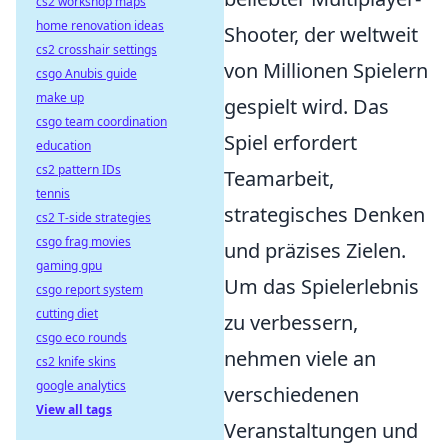
cs2 workshop maps
home renovation ideas
Shooter, der weltweit
cs2 crosshair settings
von Millionen Spielern
csgo Anubis guide
make up
gespielt wird. Das
csgo team coordination
Spiel erfordert
education
cs2 pattern IDs
Teamarbeit,
tennis
strategisches Denken
cs2 T-side strategies
csgo frag movies
und präzises Zielen.
gaming gpu
Um das Spielerlebnis
csgo report system
cutting diet
zu verbessern,
csgo eco rounds
nehmen viele an
cs2 knife skins
google analytics
verschiedenen
View all tags
Veranstaltungen und