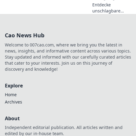
Entdecke
unschlagbare
Taktiken für den
Sieg im CS2
Deathmatch!
Cao News Hub
Werde zum
Meister und
Welcome to 007cao.com, where we bring you the latest in
dominiere das
news, insights, and informative content across various topics.
Spiel schneller als
Stay updated and informed with our carefully curated articles
der Schatten!
that cater to your interests. Join us on this journey of
discovery and knowledge!
Explore
Home
Archives
About
Independent editorial publication. All articles written and
edited by our in-house team.