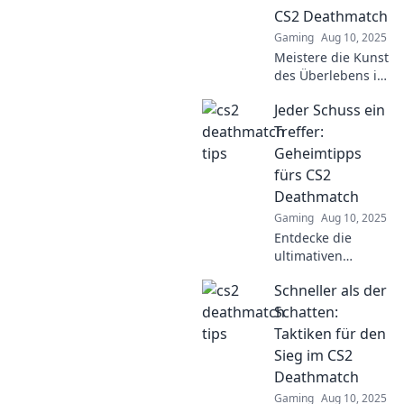
game today!
CS2 Deathmatch
Gaming
Aug 10, 2025
Meistere die Kunst
des Überlebens im
CS2 Deathmatch!
Jeder Schuss ein
Entdecke
Strategien, um
Treffer:
Gegner zu
Geheimtipps
überlisten und das
fürs CS2
Spiel zu
Deathmatch
dominieren!
Gaming
Aug 10, 2025
Entdecke die
ultimativen
Geheimtipps für
Schneller als der
CS2 Deathmatch!
Jeder Schuss ein
Schatten:
Treffer –
Taktiken für den
verbessere dein
Sieg im CS2
Spiel und
Deathmatch
dominiere die
Gaming
Aug 10, 2025
Gegner!