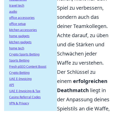
travel tech
Spiel zu verbessern,
audio
sondern auch das
office accessories
office setup
deiner Teamkollegen.
kitchen accessories
Achte darauf, zu üben
home gadgets
kitchen gadgets
und die Stärken und
home tech
Schwächen jeder
Crypto Sports Betting
Sports Betting
Waffe zu verstehen.
Fresh pSEO Content Boost
Der Schlüssel zu
Crypto Betting
UAE E-Invoicing
einem
erfolgreichen
API
Deathmatch
liegt in
UAE E-Invoicing & Tax
Casino Referral Codes
der Anpassung deines
VPN & Privacy
Spielstils an die Waffe,