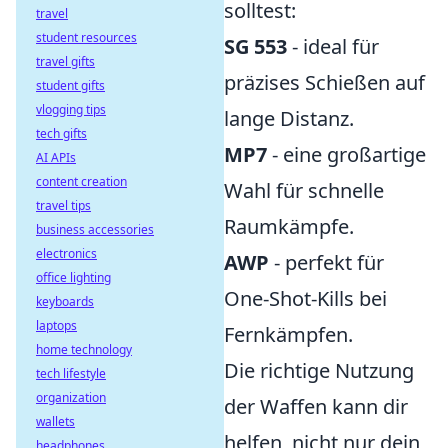
solltest:
travel
student resources
SG 553
- ideal für
travel gifts
präzises Schießen auf
student gifts
vlogging tips
lange Distanz.
tech gifts
MP7
- eine großartige
AI APIs
content creation
Wahl für schnelle
travel tips
Raumkämpfe.
business accessories
electronics
AWP
- perfekt für
office lighting
One-Shot-Kills bei
keyboards
laptops
Fernkämpfen.
home technology
Die richtige Nutzung
tech lifestyle
organization
der Waffen kann dir
wallets
helfen, nicht nur dein
headphones