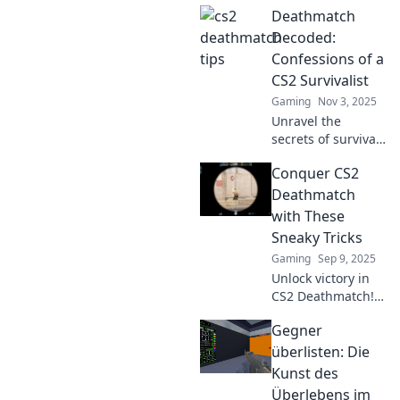
Deathmatch
Decoded:
Confessions of a
CS2 Survivalist
Gaming
Nov 3, 2025
Unravel the
secrets of survival
in CS2's
Conquer CS2
Deathmatch
arena! Discover
Deathmatch
insider tips and
with These
shocking
Sneaky Tricks
confessions from a
Gaming
Sep 9, 2025
seasoned player.
Unlock victory in
CS2 Deathmatch!
Discover sneaky
Gegner
tricks that will give
you the edge over
überlisten: Die
opponents and
Kunst des
dominate the
Überlebens im