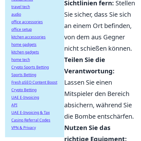
Sichtlinien fern:
Stellen
travel tech
Sie sicher, dass Sie sich
audio
office accessories
an einem Ort befinden,
office setup
von dem aus Gegner
kitchen accessories
home gadgets
nicht schießen können.
kitchen gadgets
Teilen Sie die
home tech
Crypto Sports Betting
Verantwortung:
Sports Betting
Lassen Sie einen
Fresh pSEO Content Boost
Crypto Betting
Mitspieler den Bereich
UAE E-Invoicing
absichern, während Sie
API
UAE E-Invoicing & Tax
die Bombe entschärfen.
Casino Referral Codes
Nutzen Sie das
VPN & Privacy
richtige Equipment: