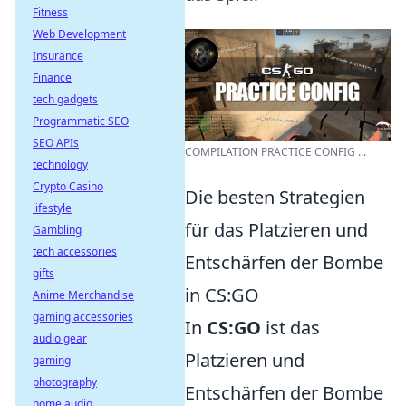
Fitness
Web Development
Insurance
Finance
tech gadgets
Programmatic SEO
SEO APIs
COMPILATION PRACTICE CONFIG ...
technology
Crypto Casino
Die besten Strategien
lifestyle
für das Platzieren und
Gambling
tech accessories
Entschärfen der Bombe
gifts
in CS:GO
Anime Merchandise
gaming accessories
In
CS:GO
ist das
audio gear
Platzieren und
gaming
photography
Entschärfen der Bombe
home audio