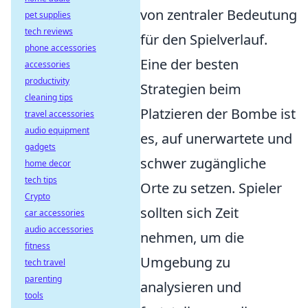
von zentraler Bedeutung
pet supplies
tech reviews
für den Spielverlauf.
phone accessories
Eine der besten
accessories
productivity
Strategien beim
cleaning tips
Platzieren der Bombe ist
travel accessories
audio equipment
es, auf unerwartete und
gadgets
schwer zugängliche
home decor
tech tips
Orte zu setzen. Spieler
Crypto
sollten sich Zeit
car accessories
audio accessories
nehmen, um die
fitness
Umgebung zu
tech travel
parenting
analysieren und
tools