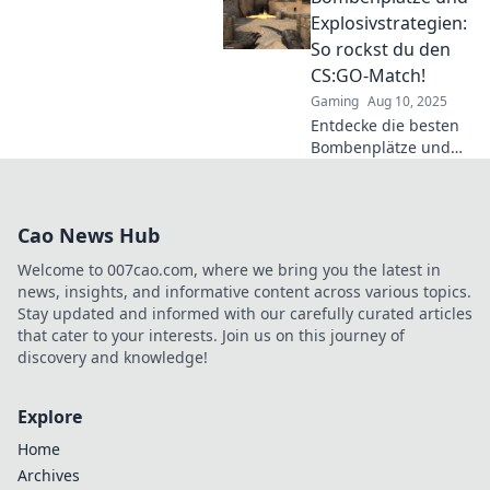
auszutricksen! Werde
Explosivstrategien:
zum Meister des
So rockst du den
Spiels!
CS:GO-Match!
Gaming
Aug 10, 2025
Entdecke die besten
Bombenplätze und
Strategien für CS:GO!
Werde zum Meister
und dominiere deine
Cao News Hub
Matches wie ein Profi!
Welcome to 007cao.com, where we bring you the latest in
news, insights, and informative content across various topics.
Stay updated and informed with our carefully curated articles
that cater to your interests. Join us on this journey of
discovery and knowledge!
Explore
Home
Archives