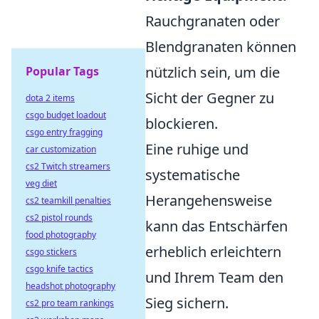
Rauchgranaten oder
Blendgranaten können
nützlich sein, um die
Popular Tags
Sicht der Gegner zu
dota 2 items
csgo budget loadout
blockieren.
csgo entry fragging
Eine ruhige und
car customization
cs2 Twitch streamers
systematische
veg diet
Herangehensweise
cs2 teamkill penalties
cs2 pistol rounds
kann das Entschärfen
food photography
erheblich erleichtern
csgo stickers
csgo knife tactics
und Ihrem Team den
headshot photography
Sieg sichern.
cs2 pro team rankings