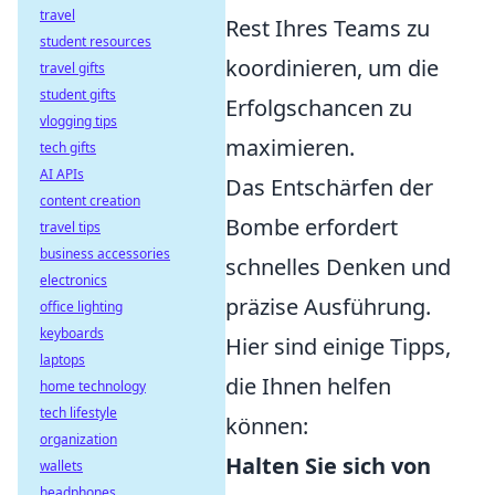
travel
Rest Ihres Teams zu
student resources
koordinieren, um die
travel gifts
student gifts
Erfolgschancen zu
vlogging tips
maximieren.
tech gifts
AI APIs
Das Entschärfen der
content creation
Bombe erfordert
travel tips
business accessories
schnelles Denken und
electronics
präzise Ausführung.
office lighting
keyboards
Hier sind einige Tipps,
laptops
die Ihnen helfen
home technology
tech lifestyle
können:
organization
Halten Sie sich von
wallets
headphones