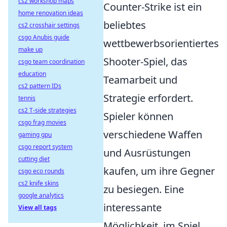
cs2 workshop maps
Counter-Strike ist ein
home renovation ideas
beliebtes
cs2 crosshair settings
csgo Anubis guide
wettbewerbsorientiertes
make up
Shooter-Spiel, das
csgo team coordination
education
Teamarbeit und
cs2 pattern IDs
Strategie erfordert.
tennis
cs2 T-side strategies
Spieler können
csgo frag movies
verschiedene Waffen
gaming gpu
csgo report system
und Ausrüstungen
cutting diet
kaufen, um ihre Gegner
csgo eco rounds
cs2 knife skins
zu besiegen. Eine
google analytics
interessante
View all tags
Möglichkeit, im Spiel