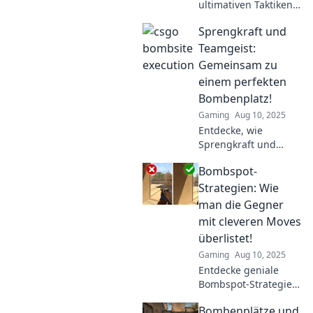
ultimativen Taktiken
für den perfekten
Sprengkraft und
Bombenplatz und
meistere das Spiel
Teamgeist:
wie nie zuvor!
Gemeinsam zu
Strategien für jeden
einem perfekten
Spieler warten auf
Bombenplatz!
dich!
Gaming
Aug 10, 2025
Entdecke, wie
Sprengkraft und
Teamgeist
Bombspot-
zusammenkommen,
um den perfekten
Strategien: Wie
Bombenplatz zu
man die Gegner
erreichen! Lass dich
mit cleveren Moves
inspirieren und lerne
überlistet!
die besten Tipps
Gaming
Aug 10, 2025
kennen!
Entdecke geniale
Bombspot-Strategien,
um deine Gegner mit
Bombenplätze und
cleveren Moves