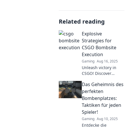
Related reading
Explosive
Strategies for
CSGO Bombsite
Execution
Gaming
Aug 16, 2025
Unleash victory in
CSGO! Discover
explosive strategies
Das Geheimnis des
for flawless bombsite
execution and
perfekten
dominate your
Bombenplatzes:
matches like never
Taktiken für jeden
before!
Spieler!
Gaming
Aug 10, 2025
Entdecke die