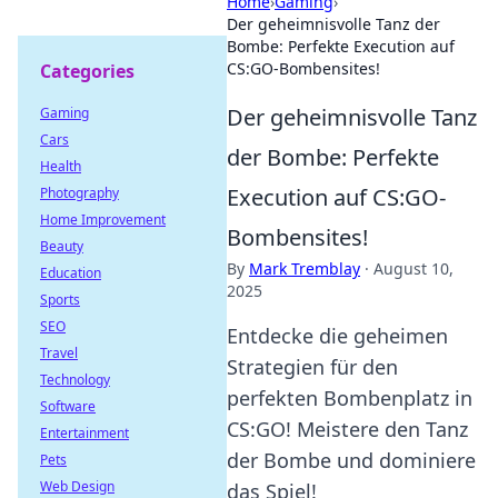
Home
›
Gaming
›
Der geheimnisvolle Tanz der
Bombe: Perfekte Execution auf
CS:GO-Bombensites!
Categories
Der geheimnisvolle Tanz
Gaming
Cars
der Bombe: Perfekte
Health
Execution auf CS:GO-
Photography
Home Improvement
Bombensites!
Beauty
By
Mark Tremblay
·
August 10,
Education
2025
Sports
SEO
Entdecke die geheimen
Travel
Strategien für den
Technology
perfekten Bombenplatz in
Software
CS:GO! Meistere den Tanz
Entertainment
der Bombe und dominiere
Pets
Web Design
das Spiel!