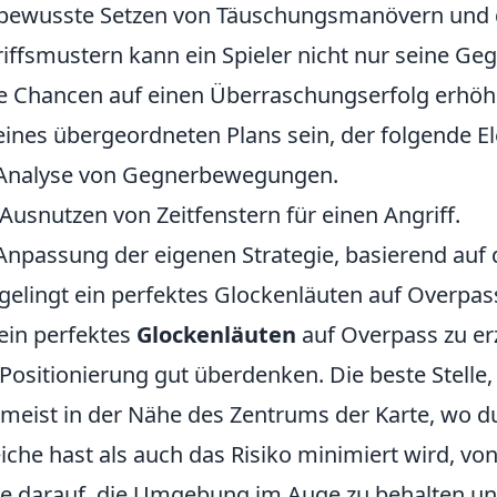
bewusste Setzen von Täuschungsmanövern und d
iffsmustern kann ein Spieler nicht nur seine Ge
e Chancen auf einen Überraschungserfolg erhö
 eines übergeordneten Plans sein, der folgende E
 Analyse von Gegnerbewegungen.
Ausnutzen von Zeitfenstern für einen Angriff.
Anpassung der eigenen Strategie, basierend auf
gelingt ein perfektes Glockenläuten auf Overpass
in perfektes
Glockenläuten
auf Overpass zu erz
 Positionierung gut überdenken. Die beste Stelle,
 meist in der Nähe des Zentrums der Karte, wo d
iche hast als auch das Risiko minimiert wird, v
e darauf, die Umgebung im Auge zu behalten u