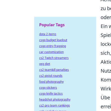
zu b
oder
Popular Tags
Ein 
Spie
dota 2 items
csgo budget loadout
lock
csgo entry fragging
sich
car customization
cs2 Twitch streamers
Akti
veg diet
Nutz
cs2 teamkill penalties
cs2 pistol rounds
Komb
food photography
Wirk
csgo stickers
csgo knife tactics
Übe 
headshot photography
erre
cs2 pro team rankings