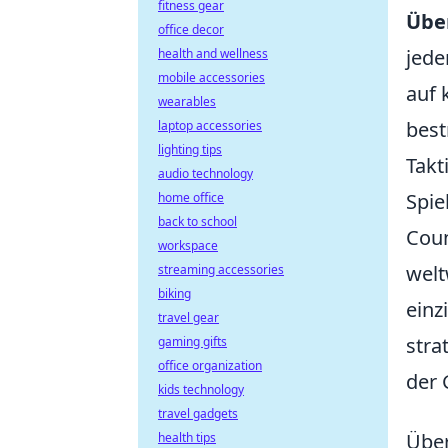
fitness gear
Übe
office decor
jede
health and wellness
mobile accessories
auf 
wearables
best
laptop accessories
lighting tips
Takt
audio technology
Spie
home office
back to school
Coun
workspace
welt
streaming accessories
biking
einz
travel gear
stra
gaming gifts
office organization
der
kids technology
travel gadgets
Über
health tips