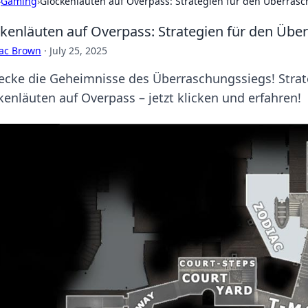
›
Gaming
›
Glockenläuten auf Overpass: Strategien für den Überras
kenläuten auf Overpass: Strategien für den Übe
aac Brown
·
July 25, 2025
ecke die Geheimnisse des Überraschungssiegs! Strat
kenläuten auf Overpass – jetzt klicken und erfahren!