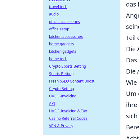
das 
travel tech
Angr
audio
office accessories
sein
office setup
Teil
kitchen accessories
home gadgets
Die
kitchen gadgets
Das 
home tech
Crypto Sports Betting
Die 
Sports Betting
Wie 
Fresh pSEO Content Boost
Crypto Betting
Um e
UAE E-Invoicing
ihre
API
UAE E-Invoicing & Tax
sich
Casino Referral Codes
Bere
VPN & Privacy
Acht