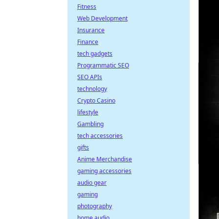
Fitness
Web Development
Insurance
Finance
tech gadgets
Programmatic SEO
SEO APIs
technology
Crypto Casino
lifestyle
Gambling
tech accessories
gifts
Anime Merchandise
gaming accessories
audio gear
gaming
photography
home audio