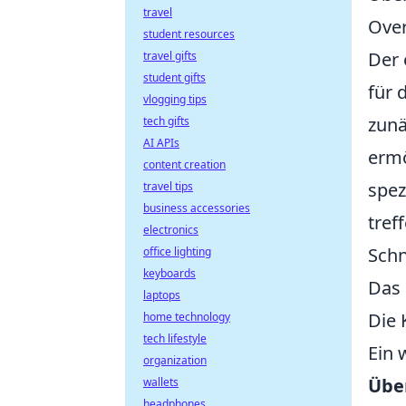
travel
Ove
student resources
Der 
travel gifts
student gifts
für 
vlogging tips
zunä
tech gifts
AI APIs
ermö
content creation
spez
travel tips
business accessories
tref
electronics
Schn
office lighting
keyboards
Das 
laptops
Die
home technology
tech lifestyle
Ein 
organization
Übe
wallets
headphones