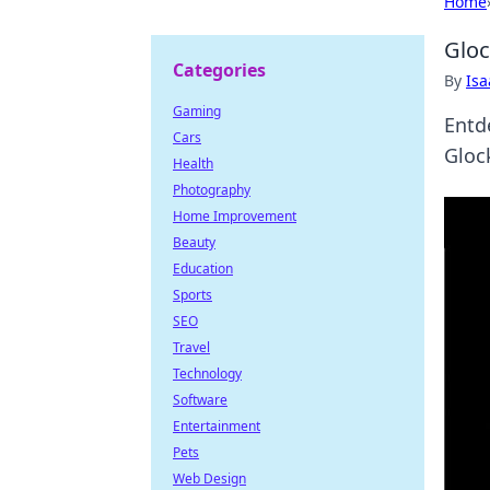
Home
Gloc
Categories
By
Is
Gaming
Entd
Cars
Gloc
Health
Photography
Home Improvement
Beauty
Education
Sports
SEO
Travel
Technology
Software
Entertainment
Pets
Web Design