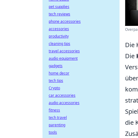
pet supplies
tech reviews
phone accessories
accessories
Overpas
productivity
Die 
cleaning tips
travel accessories
Die
audio equipment
Vers
gadgets
home decor
über
tech tips
komb
Crypto
car accessories
stra
audio accessories
Spie
fitness
tech travel
die 
parenting
Zusä
tools