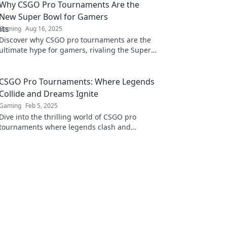
Why CSGO Pro Tournaments Are the
New Super Bowl for Gamers
Gaming
Aug 16, 2025
Discover why CSGO pro tournaments are the
ultimate hype for gamers, rivaling the Super
Bowl in excitement and action! Don’t miss out!
CSGO Pro Tournaments: Where Legends
Collide and Dreams Ignite
Gaming
Feb 5, 2025
Dive into the thrilling world of CSGO pro
tournaments where legends clash and
dreams take flight—don't miss the epic
battles!