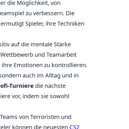
r die Möglichkeit, von
Teamspiel zu verbessern. Die
ermutigt Spieler, ihre Techniken
itiv auf die mentale Stärke
k, Wettbewerb und Teamarbeit
 ihre Emotionen zu kontrollieren.
sondern auch im Alltag und in
ofi-Turniere
die nächste
iere vor, indem sie sowohl
as Teams von Terroristen und
pieler können die neuesten
CS2