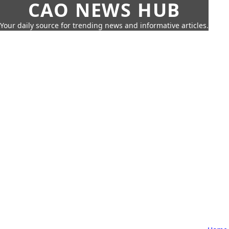
CAO NEWS HUB
Your daily source for trending news and informative articles.