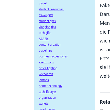
travel
Fakt
student resources
Darü
travel gifts
student gifts
Ment
vlogging tips
die 
tech gifts
AI APIs
wie 
content creation
ist 
travel tips
business accessories
Ents
electronics
sie 
office lighting
keyboards
weit
laptops
home technology
tech lifestyle
organization
Rel
wallets
headphones