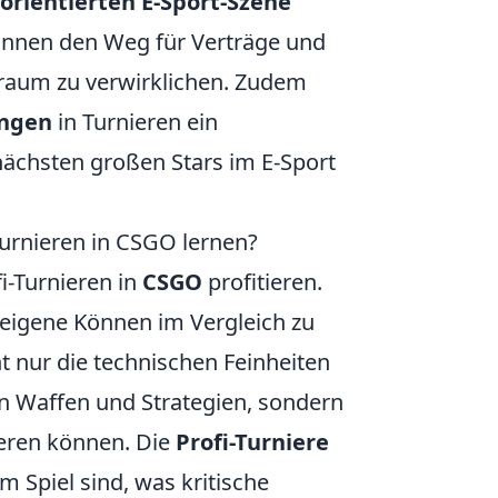
torientierten E-Sport-Szene
können den Weg für Verträge und
Traum zu verwirklichen. Zudem
ungen
in Turnieren ein
 nächsten großen Stars im E-Sport
Turnieren in CSGO lernen?
i-Turnieren in
CSGO
profitieren.
s eigene Können im Vergleich zu
ht nur die technischen Feinheiten
on Waffen und Strategien, sondern
rieren können. Die
Profi-Turniere
 Spiel sind, was kritische