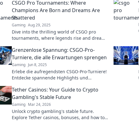
CSGO Pro Tournaments: Where
Champions Are Born and Dreams Are
Shattered
Gaming
Aug 29, 2025
Dive into the thrilling world of CSGO pro
tournaments, where legends rise and dreams
collide in epic battles for glory and fame!
Grenzenlose Spannung: CSGO-Pro-
Turniere, die alle Erwartungen sprengen
Gaming
Jun 8, 2025
Erlebe die aufregendsten CSGO-Pro-Turniere!
Entdecke spannende Highlights und
Überraschungen, die alle Erwartungen
Tether Casinos: Your Guide to Crypto
sprengen!
Gambling's Stable Future
Gaming
Mar 24, 2026
Unlock crypto gambling's stable future.
Explore Tether casinos, bonuses, and how to
play. Your guide starts here!