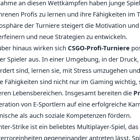
nahme an diesen Wettkämpfen haben junge Spiele
hrenen Profis zu lernen und ihre Fähigkeiten im 
sphäre der Turniere steigert die Motivation und 
erfeinern und neue Strategien zu entwickeln.
ber hinaus wirken sich
CSGO-Profi-Turniere
pos
er Spieler aus. In einer Umgebung, in der Druc
rdert sind, lernen sie, mit Stress umzugehen und
e Fähigkeiten sind nicht nur im Gaming wichtig, 
ren Lebensbereichen. Insgesamt bereiten die
Pr
ration von E-Sportlern auf eine erfolgreiche Karr
nische als auch soziale Kompetenzen fördern.
ter-Strike ist ein beliebtes Multiplayer-Spiel, d
terroreinheiten gegeneinander antreten lässt. S