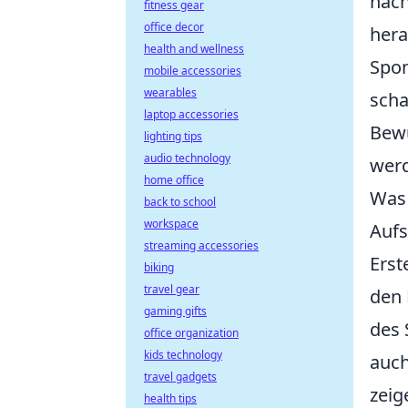
nac
fitness gear
office decor
hera
health and wellness
Spon
mobile accessories
wearables
scha
laptop accessories
Bewu
lighting tips
audio technology
wer
home office
Was 
back to school
workspace
Aufs
streaming accessories
Erst
biking
travel gear
den 
gaming gifts
des 
office organization
kids technology
auch
travel gadgets
zeig
health tips