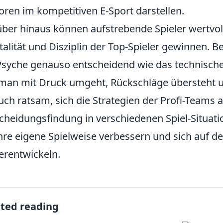
oren im kompetitiven E-Sport darstellen.
ber hinaus können aufstrebende Spieler wertvol
alität und Disziplin der Top-Spieler gewinnen. B
Psyche genauso entscheidend wie das technische 
man mit Druck umgeht, Rückschläge übersteht u
auch ratsam, sich die Strategien der Profi-Teams
cheidungsfindung in verschiedenen Spiel-Situati
ihre eigene Spielweise verbessern und sich auf 
erentwickeln.
ated reading