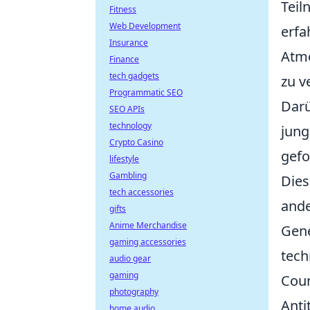
Teil
Fitness
Web Development
erfa
Insurance
Atmo
Finance
tech gadgets
zu v
Programmatic SEO
Darü
SEO APIs
technology
jung
Crypto Casino
gefo
lifestyle
Gambling
Dies
tech accessories
ande
gifts
Anime Merchandise
Gene
gaming accessories
tech
audio gear
gaming
Coun
photography
Anti
home audio