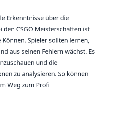
le Erkenntnisse über die
ei den
CSGO Meisterschaften ist
Können. Spieler sollten lernen,
nd aus seinen Fehlern wächst. Es
 anzuschauen und die
onen zu analysieren. So können
dem Weg zum Profi