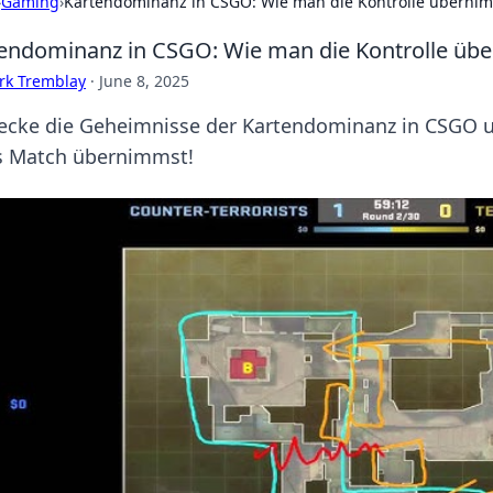
›
Gaming
›
Kartendominanz in CSGO: Wie man die Kontrolle überni
endominanz in CSGO: Wie man die Kontrolle üb
rk Tremblay
·
June 8, 2025
ecke die Geheimnisse der Kartendominanz in CSGO un
s Match übernimmst!