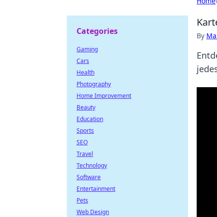
Home
Kart
Categories
By
Ma
Gaming
Entd
Cars
jede
Health
Photography
Home Improvement
Beauty
Education
Sports
SEO
Travel
Technology
Software
Entertainment
Pets
Web Design