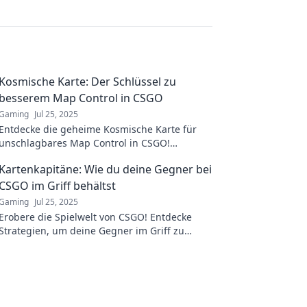
Kosmische Karte: Der Schlüssel zu
besserem Map Control in CSGO
Gaming
Jul 25, 2025
Entdecke die geheime Kosmische Karte für
unschlagbares Map Control in CSGO!
Verbessere dein Spiel und dominiere deine
Kartenkapitäne: Wie du deine Gegner bei
Gegner jetzt!
CSGO im Griff behältst
Gaming
Jul 25, 2025
Erobere die Spielwelt von CSGO! Entdecke
Strategien, um deine Gegner im Griff zu
behalten und als Kartenkapitän zu
triumphieren!