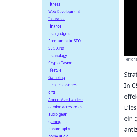
Fitness
Web Development
Insurance
Finance
tech gadgets
Programmatic SEO
SEO APIs
technology
Terrori
Crypto Casino
lifestyle
Stra
Gambling
In
C
tech accessories
gifts
effe
Anime Merchandise
Dies
gaming accessories
audio gear
ein 
gaming
anti
photography
home audio