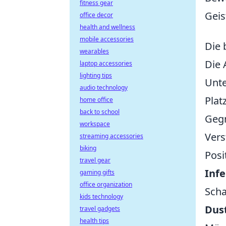
fitness gear
Geis
office decor
health and wellness
mobile accessories
Die 
wearables
Die 
laptop accessories
lighting tips
Unte
audio technology
Plat
home office
back to school
Gegn
workspace
Vers
streaming accessories
biking
Posi
travel gear
Inf
gaming gifts
office organization
Scha
kids technology
Dust
travel gadgets
health tips