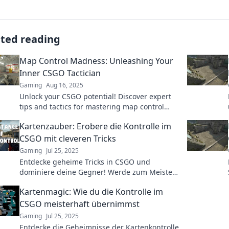
ated reading
Map Control Madness: Unleashing Your
Inner CSGO Tactician
Gaming
Aug 16, 2025
Unlock your CSGO potential! Discover expert
tips and tactics for mastering map control
and dominating the battlefield like a pro.
Kartenzauber: Erobere die Kontrolle im
CSGO mit cleveren Tricks
Gaming
Jul 25, 2025
Entdecke geheime Tricks in CSGO und
dominiere deine Gegner! Werde zum Meister
der Karten mit strategischen Tipps und
Kartenmagic: Wie du die Kontrolle im
Hacks.
CSGO meisterhaft übernimmst
Gaming
Jul 25, 2025
Entdecke die Geheimnisse der Kartenkontrolle