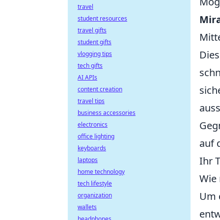
Mögl
travel
Mir
student resources
travel gifts
Mitt
student gifts
Dies
vlogging tips
tech gifts
schn
AI APIs
sich
content creation
travel tips
auss
business accessories
Gegn
electronics
office lighting
auf 
keyboards
Ihr 
laptops
home technology
Wie 
tech lifestyle
Um d
organization
wallets
entw
headphones