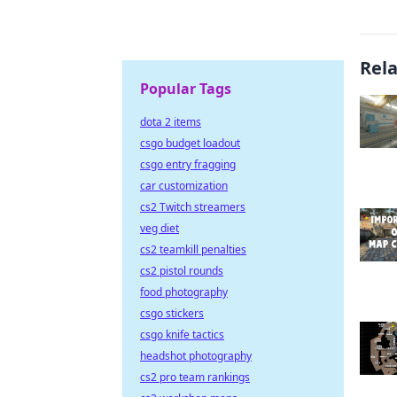
Rel
Popular Tags
dota 2 items
csgo budget loadout
csgo entry fragging
car customization
cs2 Twitch streamers
veg diet
cs2 teamkill penalties
cs2 pistol rounds
food photography
csgo stickers
csgo knife tactics
headshot photography
cs2 pro team rankings