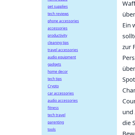
Waff
pet supplies
über
tech reviews
phone accessories
Ein 
accessories
soll
productivity
cleaning tips
zur 
travel accessories
Pers
audio equipment
gadgets
über
home decor
Spot
tech tips
Crypto
Chan
car accessories
Coun
audio accessories
fitness
und 
tech travel
die 
parenting
tools
Bewe