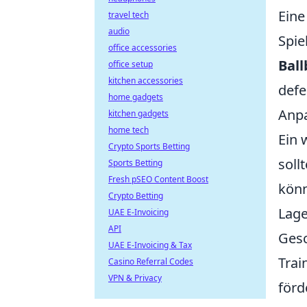
Eine
travel tech
audio
Spie
office accessories
Ball
office setup
kitchen accessories
defe
home gadgets
Anpa
kitchen gadgets
home tech
Ein 
Crypto Sports Betting
soll
Sports Betting
Fresh pSEO Content Boost
könn
Crypto Betting
Lage
UAE E-Invoicing
API
Gesc
UAE E-Invoicing & Tax
Trai
Casino Referral Codes
VPN & Privacy
förd