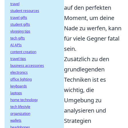
travel
auf den perfekten
student resources
Moment, um deine
travel gifts
student gifts
Nade zu werfen, kann
vlogging tips
für viele Gegner fatal
tech gifts
AI APIs
sein.
content creation
Zusätzlich zu den
travel tips
business accessories
grundlegenden
electronics
Techniken ist es
office lighting
keyboards
wichtig, die
laptops
Umgebung zu
home technology
tech lifestyle
analysieren und
organization
Strategien
wallets
headphones