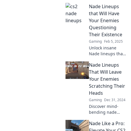
Positionen, die
Nade Lineups
deine Gegner
überraschen! Hol
that Will Have
dir jetzt die besten
Your Enemies
Tipps für
Questioning
spektakuläre
Their Existence
Spielzüge!
Gaming
Feb 5, 2025
Unlock insane
Nade lineups that
will leave your
Nade Lineups
enemies stunned
and questioning
That Will Leave
their very
Your Enemies
existence.
Scratching Their
Dominate the
Heads
game now!
Gaming
Dec 31, 2024
Discover mind-
bending nade
lineups that will
Nade Like a Pro:
confuse your foes
and elevate your
Elevate Your CS2