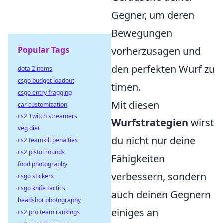
Gegner, um deren
Bewegungen
Popular Tags
vorherzusagen und
den perfekten Wurf zu
dota 2 items
csgo budget loadout
timen.
csgo entry fragging
Mit diesen
car customization
cs2 Twitch streamers
Wurfstrategien
wirst
veg diet
du nicht nur deine
cs2 teamkill penalties
cs2 pistol rounds
Fähigkeiten
food photography
verbessern, sondern
csgo stickers
csgo knife tactics
auch deinen Gegnern
headshot photography
einiges an
cs2 pro team rankings