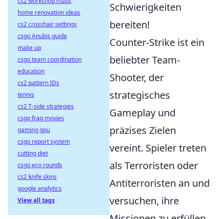
cs2 workshop maps
Schwierigkeiten
home renovation ideas
bereiten!
cs2 crosshair settings
csgo Anubis guide
Counter-Strike ist ein
make up
beliebter Team-
csgo team coordination
education
Shooter, der
cs2 pattern IDs
strategisches
tennis
cs2 T-side strategies
Gameplay und
csgo frag movies
präzises Zielen
gaming gpu
csgo report system
vereint. Spieler treten
cutting diet
als Terroristen oder
csgo eco rounds
cs2 knife skins
Antiterroristen an und
google analytics
versuchen, ihre
View all tags
Missionen zu erfüllen,