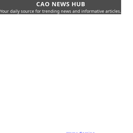
CAO NEWS HUB
Your daily source for trending news and informative articles.