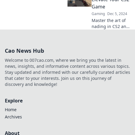
game. Get ready to
Game
dominate the
Gaming
Dec 5, 2024
battlefield!
Master the art of
nading in CS2 and
level up your
gameplay—
discover pro tips
Cao News Hub
and tricks to
dominate the
Welcome to 007cao.com, where we bring you the latest in
battlefield!
news, insights, and informative content across various topics.
Stay updated and informed with our carefully curated articles
that cater to your interests. Join us on this journey of
discovery and knowledge!
Explore
Home
Archives
About