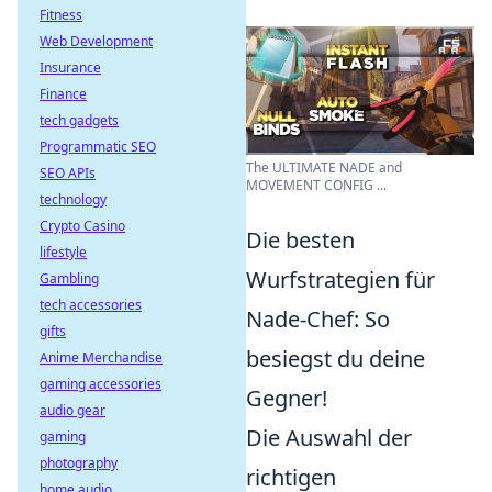
Fitness
Web Development
Insurance
Finance
tech gadgets
Programmatic SEO
The ULTIMATE NADE and
SEO APIs
MOVEMENT CONFIG ...
technology
Crypto Casino
Die besten
lifestyle
Wurfstrategien für
Gambling
tech accessories
Nade-Chef: So
gifts
besiegst du deine
Anime Merchandise
gaming accessories
Gegner!
audio gear
Die Auswahl der
gaming
photography
richtigen
home audio