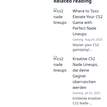
Related reading
Where to Toss:
Elevate Your CS2
Game with
Perfect Nade
Lineups
Gaming
Aug 29, 2025
Master your CS2
gameplay!
Discover the
Kreative CS2
ultimate nade
lineups that will
Nade Lineups,
elevate your
die deine
strategy and
Gegner
dominate the
überraschen
competition. Don't
werden
miss out!
Gaming
Jul 25, 2025
Entdecke kreative
CS2 Nade-