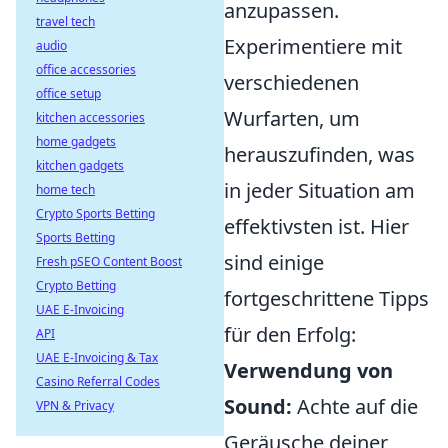
anzupassen.
travel tech
Experimentiere mit
audio
office accessories
verschiedenen
office setup
Wurfarten, um
kitchen accessories
home gadgets
herauszufinden, was
kitchen gadgets
in jeder Situation am
home tech
Crypto Sports Betting
effektivsten ist. Hier
Sports Betting
sind einige
Fresh pSEO Content Boost
Crypto Betting
fortgeschrittene Tipps
UAE E-Invoicing
für den Erfolg:
API
UAE E-Invoicing & Tax
Verwendung von
Casino Referral Codes
Sound:
Achte auf die
VPN & Privacy
Geräusche deiner