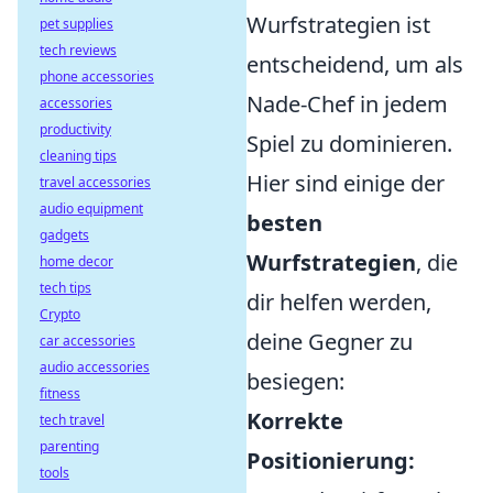
Wurfstrategien ist
pet supplies
tech reviews
entscheidend, um als
phone accessories
Nade-Chef in jedem
accessories
productivity
Spiel zu dominieren.
cleaning tips
Hier sind einige der
travel accessories
audio equipment
besten
gadgets
Wurfstrategien
, die
home decor
tech tips
dir helfen werden,
Crypto
deine Gegner zu
car accessories
audio accessories
besiegen:
fitness
Korrekte
tech travel
parenting
Positionierung:
tools