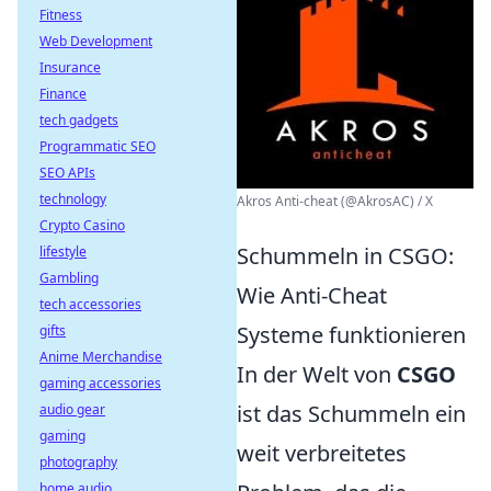
Fitness
Web Development
Insurance
Finance
tech gadgets
Programmatic SEO
SEO APIs
technology
Akros Anti-cheat (@AkrosAC) / X
Crypto Casino
Schummeln in CSGO:
lifestyle
Gambling
Wie Anti-Cheat
tech accessories
Systeme funktionieren
gifts
Anime Merchandise
In der Welt von
CSGO
gaming accessories
ist das Schummeln ein
audio gear
gaming
weit verbreitetes
photography
home audio