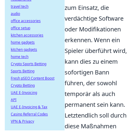
zum Einsatz, die
travel tech
audio
verdächtige Software
office accessories
oder Modifikationen
office setup
kitchen accessories
erkennen. Wenn ein
home gadgets
Spieler überführt wird,
kitchen gadgets
home tech
kann dies zu einem
Crypto Sports Betting
sofortigen Bann
Sports Betting
Fresh pSEO Content Boost
führen, der sowohl
Crypto Betting
temporär als auch
UAE E-Invoicing
API
permanent sein kann.
UAE E-Invoicing & Tax
Letztendlich soll durch
Casino Referral Codes
VPN & Privacy
diese Maßnahmen