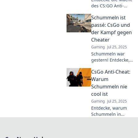
des CS:GO Anti-
Cheats! Lerne, wie
Schummeln ist
er faire Schlachten
ermöglicht und das
passé: CsGo und
Spielerlebnis
der Kampf gegen
revolutioniert. Jetzt
Cheater
mehr erfahren!
Gaming
Jul 25, 2025
Schummeln war
gestern! Entdecke,
wie CsGo den
CsGo Anti-Cheat:
Cheatern den
Kampf angesagt
Warum
hat und das Spiel
Schummeln nie
wieder fair macht.
cool ist
Gaming
Jul 25, 2025
Entdecke, warum
Schummeln in
CS:GO nicht nur
unfair, sondern
auch riskant ist.