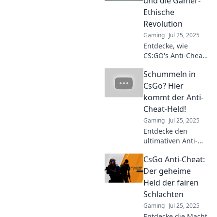
und die Gamer-
Ethische
Revolution
Gaming
Jul 25, 2025
Entdecke, wie
CS:GO's Anti-Cheat-
System die Gamer-
Schummeln in
Ethische Revolution
entfesselt! Fair play
CsGo? Hier
neu definiert – jetzt
kommt der Anti-
klicken und mehr
Cheat-Held!
erfahren!
Gaming
Jul 25, 2025
Entdecke den
ultimativen Anti-
Cheat-Held für
CsGo Anti-Cheat:
CS:GO! Schummeln
war gestern –
Der geheime
erfahre, wie du fair
Held der fairen
und erfolgreich
Schlachten
spielst!
Gaming
Jul 25, 2025
Entdecke die Macht