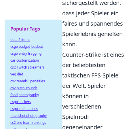
sichergestellt werden,
dass jeder Spieler ein
faires und spannendes
Popular Tags
Spielerlebnis genießen
dota 2 items
kann.
csgo budget loadout
Counter-Strike ist eines
csgo entry fragging
car customization
der beliebtesten
cs2 Twitch streamers
taktischen FPS-Spiele
veg diet
cs2 teamkill penalties
der Welt. Spieler
cs2 pistol rounds
können in
food photography
csgo stickers
verschiedenen
csgo knife tactics
Spielmodi
headshot photography
cs2 pro team rankings
gegeneinander