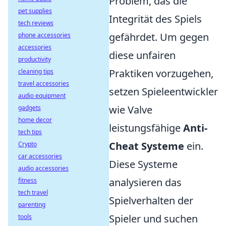
Problem, das die
pet supplies
Integrität des Spiels
tech reviews
gefährdet. Um gegen
phone accessories
accessories
diese unfairen
productivity
Praktiken vorzugehen,
cleaning tips
travel accessories
setzen Spieleentwickler
audio equipment
wie Valve
gadgets
home decor
leistungsfähige
Anti-
tech tips
Cheat Systeme
ein.
Crypto
car accessories
Diese Systeme
audio accessories
analysieren das
fitness
tech travel
Spielverhalten der
parenting
Spieler und suchen
tools