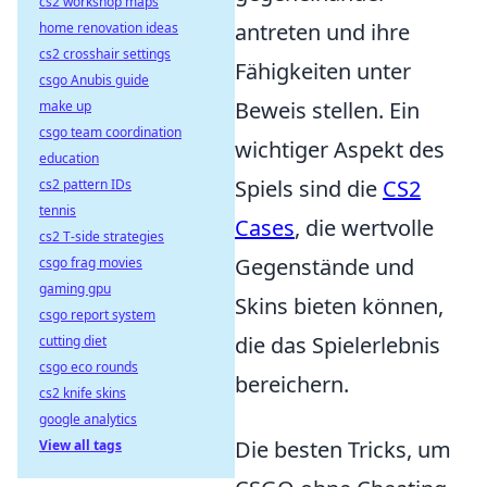
cs2 workshop maps
antreten und ihre
home renovation ideas
cs2 crosshair settings
Fähigkeiten unter
csgo Anubis guide
Beweis stellen. Ein
make up
csgo team coordination
wichtiger Aspekt des
education
Spiels sind die
CS2
cs2 pattern IDs
tennis
Cases
, die wertvolle
cs2 T-side strategies
Gegenstände und
csgo frag movies
gaming gpu
Skins bieten können,
csgo report system
die das Spielerlebnis
cutting diet
csgo eco rounds
bereichern.
cs2 knife skins
google analytics
Die besten Tricks, um
View all tags