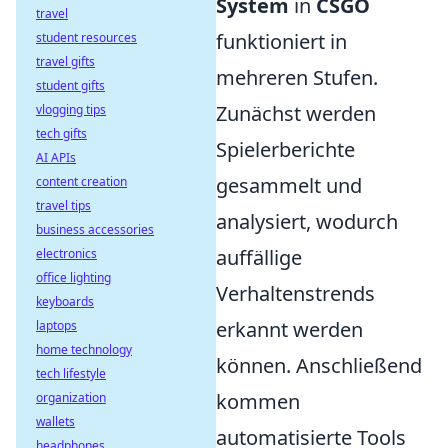
System
in
CSGO
travel
funktioniert in
student resources
travel gifts
mehreren Stufen.
student gifts
Zunächst werden
vlogging tips
tech gifts
Spielerberichte
AI APIs
gesammelt und
content creation
travel tips
analysiert, wodurch
business accessories
auffällige
electronics
office lighting
Verhaltenstrends
keyboards
erkannt werden
laptops
home technology
können. Anschließend
tech lifestyle
kommen
organization
wallets
automatisierte Tools
headphones