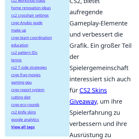
CS2, bietet
cs2 workshop maps
home renovation ideas
aufregende
cs2 crosshair settings
Gameplay-Elemente
csgo Anubis guide
make up
und verbessert die
csgo team coordination
Grafik. Ein großer Teil
education
cs2 pattern IDs
der
tennis
Spielergemeinschaft
cs2 T-side strategies
csgo frag movies
interessiert sich auch
gaming gpu
für
CS2 Skins
csgo report system
cutting diet
Giveaway
, um ihre
csgo eco rounds
Spielerfahrung zu
cs2 knife skins
google analytics
verbessern und ihre
View all tags
Ausrüstung zu