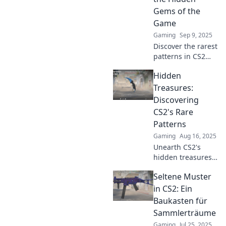
Discover tips and
Gems of the
insights now!
Game
Gaming
Sep 9, 2025
Discover the rarest
patterns in CS2
that elevate your
Hidden
gameplay!
Uncover the
Treasures:
hidden gems and
Discovering
transform your
CS2's Rare
experience today!
Patterns
Gaming
Aug 16, 2025
Unearth CS2's
hidden treasures!
Explore rare
Seltene Muster
patterns that will
elevate your game
in CS2: Ein
and uncover
Baukasten für
secrets the pros
Sammlerträume
don’t want you to
Gaming
Jul 25, 2025