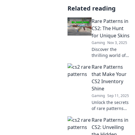
Related reading
Rare Patterns in
CS2: The Hunt
for Unique Skins
Gaming
Nov 3, 2025
Discover the
thrilling world of
rare CS2 skins!
Rare Patterns
Uncover unique
patterns and tips
that Make Your
for scoring your
CS2 Inventory
ultimate cosmetic
Shine
treasure. Don't
Gaming
Sep 11, 2025
miss out!
Unlock the secrets
of rare patterns
that can transform
Rare Patterns in
your CS2 inventory
into a standout
CS2: Unveiling
collection!
the Hidden