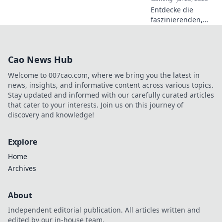
know!
Entdecke die
faszinierenden,
seltenen Muster in
CS2! Gestalte
deine Sammlung
Cao News Hub
und erfülle dir
Sammlerträume
Welcome to 007cao.com, where we bring you the latest in
jetzt!
news, insights, and informative content across various topics.
Stay updated and informed with our carefully curated articles
that cater to your interests. Join us on this journey of
discovery and knowledge!
Explore
Home
Archives
About
Independent editorial publication. All articles written and
edited by our in-house team.