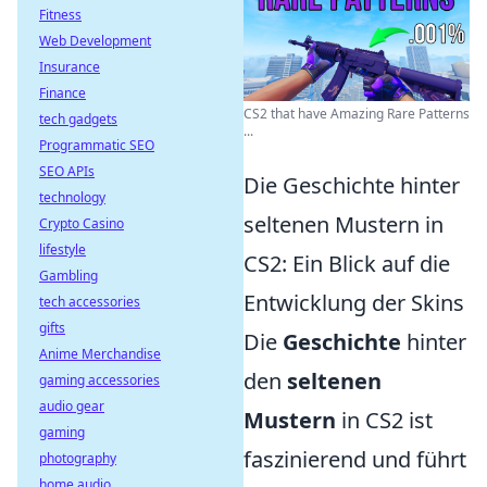
Fitness
Web Development
Insurance
Finance
CS2 that have Amazing Rare Patterns
tech gadgets
...
Programmatic SEO
SEO APIs
Die Geschichte hinter
technology
seltenen Mustern in
Crypto Casino
lifestyle
CS2: Ein Blick auf die
Gambling
Entwicklung der Skins
tech accessories
gifts
Die
Geschichte
hinter
Anime Merchandise
den
seltenen
gaming accessories
audio gear
Mustern
in CS2 ist
gaming
faszinierend und führt
photography
home audio