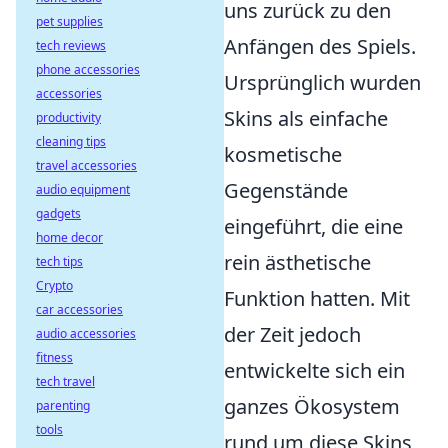
uns zurück zu den
pet supplies
Anfängen des Spiels.
tech reviews
phone accessories
Ursprünglich wurden
accessories
Skins als einfache
productivity
cleaning tips
kosmetische
travel accessories
Gegenstände
audio equipment
gadgets
eingeführt, die eine
home decor
rein ästhetische
tech tips
Crypto
Funktion hatten. Mit
car accessories
der Zeit jedoch
audio accessories
fitness
entwickelte sich ein
tech travel
ganzes Ökosystem
parenting
tools
rund um diese Skins,