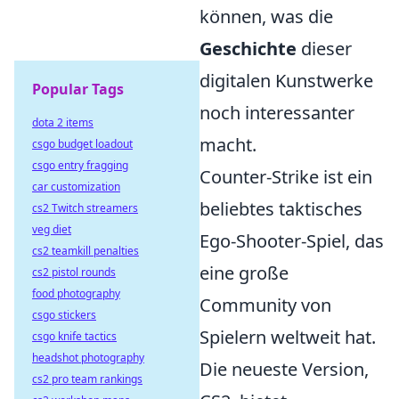
können, was die
Geschichte
dieser
digitalen Kunstwerke
Popular Tags
noch interessanter
dota 2 items
macht.
csgo budget loadout
csgo entry fragging
Counter-Strike ist ein
car customization
beliebtes taktisches
cs2 Twitch streamers
veg diet
Ego-Shooter-Spiel, das
cs2 teamkill penalties
eine große
cs2 pistol rounds
food photography
Community von
csgo stickers
Spielern weltweit hat.
csgo knife tactics
headshot photography
Die neueste Version,
cs2 pro team rankings