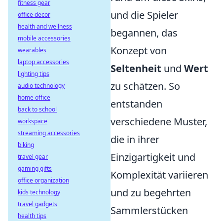
fitness gear
und die Spieler
office decor
health and wellness
begannen, das
mobile accessories
Konzept von
wearables
laptop accessories
Seltenheit
und
Wert
lighting tips
zu schätzen. So
audio technology
home office
entstanden
back to school
verschiedene Muster,
workspace
streaming accessories
die in ihrer
biking
Einzigartigkeit und
travel gear
gaming gifts
Komplexität variieren
office organization
und zu begehrten
kids technology
travel gadgets
Sammlerstücken
health tips