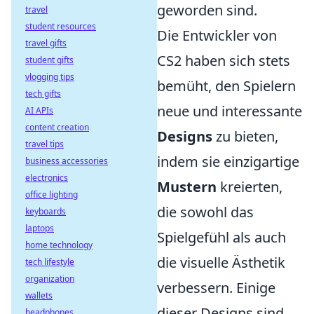
geworden sind.
travel
student resources
Die Entwickler von
travel gifts
CS2 haben sich stets
student gifts
vlogging tips
bemüht, den Spielern
tech gifts
neue und interessante
AI APIs
content creation
Designs
zu bieten,
travel tips
indem sie einzigartige
business accessories
electronics
Mustern
kreierten,
office lighting
die sowohl das
keyboards
laptops
Spielgefühl als auch
home technology
die visuelle Ästhetik
tech lifestyle
organization
verbessern. Einige
wallets
dieser Designs sind
headphones