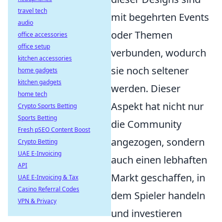
travel tech
mit begehrten Events
audio
oder Themen
office accessories
office setup
verbunden, wodurch
kitchen accessories
sie noch seltener
home gadgets
kitchen gadgets
werden. Dieser
home tech
Aspekt hat nicht nur
Crypto Sports Betting
Sports Betting
die Community
Fresh pSEO Content Boost
angezogen, sondern
Crypto Betting
UAE E-Invoicing
auch einen lebhaften
API
Markt geschaffen, in
UAE E-Invoicing & Tax
Casino Referral Codes
dem Spieler handeln
VPN & Privacy
und investieren