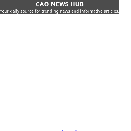
CAO NEWS HUB
Your daily source for trending news and informative articles.