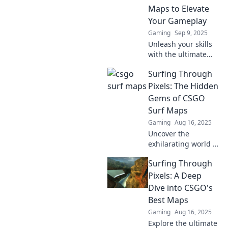
Maps to Elevate
Your Gameplay
Gaming
Sep 9, 2025
Unleash your skills
with the ultimate
guide to CSGO surf
Surfing Through
maps! Discover the
best to elevate your
Pixels: The Hidden
gameplay and
Gems of CSGO
dominate the
Surf Maps
competition!
Gaming
Aug 16, 2025
Uncover the
exhilarating world of
CSGO surf maps!
Surfing Through
Discover hidden
gems and level up
Pixels: A Deep
your gaming
Dive into CSGO's
experience in our
Best Maps
ultimate guide.
Gaming
Aug 16, 2025
Explore the ultimate