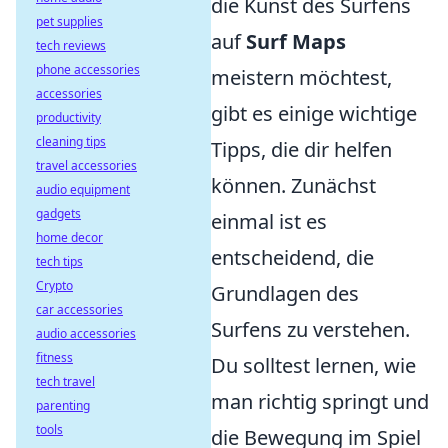
die Kunst des Surfens
pet supplies
auf
Surf Maps
tech reviews
phone accessories
meistern möchtest,
accessories
gibt es einige wichtige
productivity
cleaning tips
Tipps, die dir helfen
travel accessories
können. Zunächst
audio equipment
gadgets
einmal ist es
home decor
entscheidend, die
tech tips
Crypto
Grundlagen des
car accessories
Surfens zu verstehen.
audio accessories
fitness
Du solltest lernen, wie
tech travel
man richtig springt und
parenting
tools
die Bewegung im Spiel