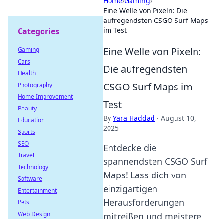
Home
›
Gaming
›
Eine Welle von Pixeln: Die
aufregendsten CSGO Surf Maps
im Test
Categories
Eine Welle von Pixeln:
Gaming
Cars
Die aufregendsten
Health
CSGO Surf Maps im
Photography
Home Improvement
Test
Beauty
By
Yara Haddad
·
August 10,
Education
2025
Sports
SEO
Entdecke die
Travel
spannendsten CSGO Surf
Technology
Maps! Lass dich von
Software
einzigartigen
Entertainment
Herausforderungen
Pets
Web Design
mitreißen und meistere