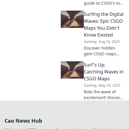
guide to CSGO's top
maps! Discover
Surfing the Digital
strategies, secrets,
and tips that will
Waves: Epic CSGO
elevate your game.
Maps You Didn't
Dive in now!
Know Existed
Gaming
Aug 16, 2025
Discover hidden
gem CSGO maps
that will elevate your
Surf's Up:
gameplay! Unleash
your skills and
Catching Waves in
explore the digital
CSGO Maps
waves like never
Gaming
May 18, 2025
before!
Ride the wave of
excitement! Discover
tips and tricks for
mastering CSGO
maps and become
Cao News Hub
the ultimate surf
champion today!