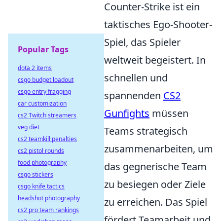
Counter-Strike ist ein
taktisches Ego-Shooter-
Spiel, das Spieler
Popular Tags
weltweit begeistert. In
dota 2 items
schnellen und
csgo budget loadout
csgo entry fragging
spannenden
CS2
car customization
Gunfights
müssen
cs2 Twitch streamers
veg diet
Teams strategisch
cs2 teamkill penalties
zusammenarbeiten, um
cs2 pistol rounds
food photography
das gegnerische Team
csgo stickers
zu besiegen oder Ziele
csgo knife tactics
headshot photography
zu erreichen. Das Spiel
cs2 pro team rankings
fördert Teamarbeit und