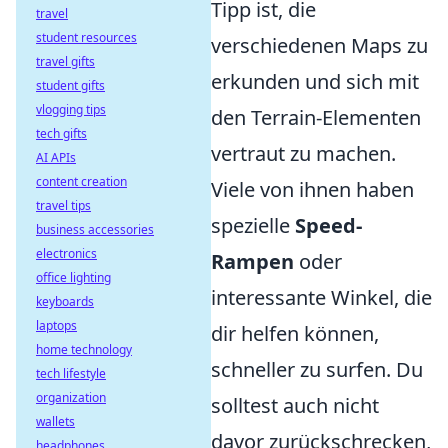
Tipp ist, die
travel
student resources
verschiedenen Maps zu
travel gifts
erkunden und sich mit
student gifts
vlogging tips
den Terrain-Elementen
tech gifts
vertraut zu machen.
AI APIs
content creation
Viele von ihnen haben
travel tips
spezielle
Speed-
business accessories
electronics
Rampen
oder
office lighting
interessante Winkel, die
keyboards
laptops
dir helfen können,
home technology
schneller zu surfen. Du
tech lifestyle
organization
solltest auch nicht
wallets
davor zurückschrecken,
headphones