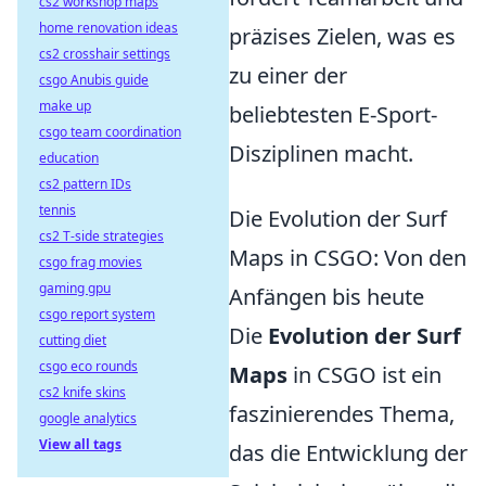
cs2 workshop maps
home renovation ideas
präzises Zielen, was es
cs2 crosshair settings
zu einer der
csgo Anubis guide
make up
beliebtesten E-Sport-
csgo team coordination
Disziplinen macht.
education
cs2 pattern IDs
tennis
Die Evolution der Surf
cs2 T-side strategies
Maps in CSGO: Von den
csgo frag movies
gaming gpu
Anfängen bis heute
csgo report system
Die
Evolution der Surf
cutting diet
csgo eco rounds
Maps
in CSGO ist ein
cs2 knife skins
faszinierendes Thema,
google analytics
View all tags
das die Entwicklung der