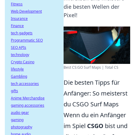
Fitness
die besten Wellen der
Web Development
Pixel!
Insurance
Finance
tech gadgets
Programmatic SEO
SEO APIs
technology
Crypto Casino
Best CS:GO Surf Maps | Total CS
lifestyle
Gambling
Die besten Tipps für
tech accessories
gifts
Anfänger: So meisterst
Anime Merchandise
du CSGO Surf Maps
gaming accessories
audio gear
Wenn du ein Anfänger
gaming
im Spiel
CSGO
bist und
photography
home audio