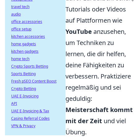
travel tech
Tutorials oder Videos
audio
auf Plattformen wie
office accessories
office setup
YouTube
anzusehen,
kitchen accessories
um Techniken zu
home gadgets
kitchen gadgets
lernen, die dir helfen,
home tech
deine Fähigkeiten zu
Crypto Sports Betting
Sports Betting
verbessern. Praktiziere
Fresh pSEO Content Boost
regelmäßig und sei
Crypto Betting
UAE E-Invoicing
geduldig:
API
Meisterschaft kommt
UAE E-Invoicing & Tax
Casino Referral Codes
mit der Zeit
und viel
VPN & Privacy
Übung.