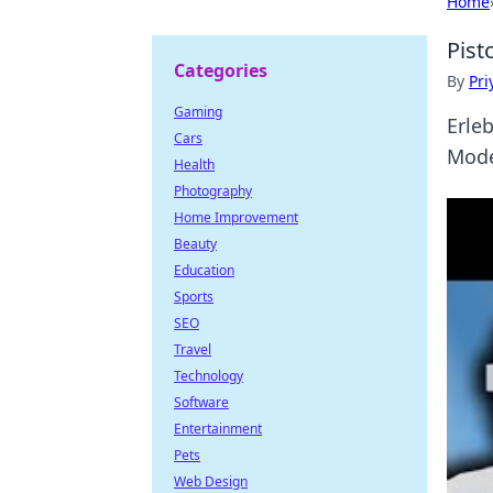
Home
Pist
Categories
By
Pri
Gaming
Erle
Cars
Mode
Health
Photography
Home Improvement
Beauty
Education
Sports
SEO
Travel
Technology
Software
Entertainment
Pets
Web Design