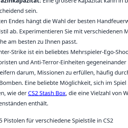
azinkapazität:
Eine größere Kapazität kann in b
cheidend sein.
ten Endes hängt die Wahl der besten Handfeuer
lstil ab. Experimentieren Sie mit verschiedenen
he am besten zu Ihnen passt.
ter-Strike ist ein beliebtes Mehrspieler-Ego-Sho
oristen und Anti-Terror-Einheiten gegeneinander a
eifern darum, Missionen zu erfüllen, häufig durc
Bomben. Eine beliebte Möglichkeit, sich im Spiel
en, wie der
CS2 Stash Box
, die eine Vielzahl von
nständen enthält.
5 Pistolen für verschiedene Spielstile in CS2