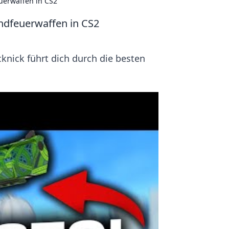
uerwaffen in CS2
andfeuerwaffen in CS2
cknick führt dich durch die besten