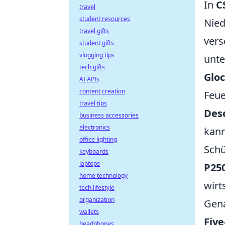
In
C
travel
student resources
Nied
travel gifts
vers
student gifts
vlogging tips
unte
tech gifts
Gloc
AI APIs
content creation
Feue
travel tips
Dese
business accessories
electronics
kann
office lighting
Schü
keyboards
laptops
P25
home technology
wirt
tech lifestyle
organization
Gena
wallets
Five
headphones