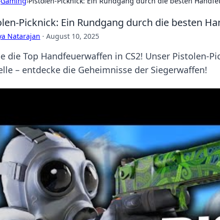
›
Gaming
›
Pistolen-Picknick: Ein Rundgang durch die besten Handfe
olen-Picknick: Ein Rundgang durch die besten H
ya Natarajan
·
August 10, 2025
be die Top Handfeuerwaffen in CS2! Unser Pistolen-Pi
lle – entdecke die Geheimnisse der Siegerwaffen!