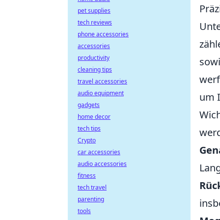
Präz
pet supplies
tech reviews
Unte
phone accessories
zähl
accessories
productivity
sowi
cleaning tips
werf
travel accessories
audio equipment
um I
gadgets
Wich
home decor
tech tips
werd
Crypto
Gen
car accessories
audio accessories
Lan
fitness
Rüc
tech travel
parenting
insb
tools