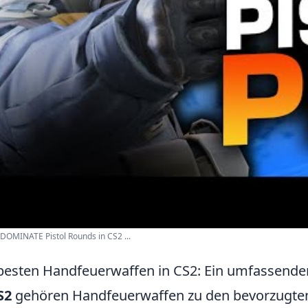
DOMINATE Pistol Rounds in CS2 ...
besten Handfeuerwaffen in CS2: Ein umfassender
S2
gehören Handfeuerwaffen zu den bevorzugten W