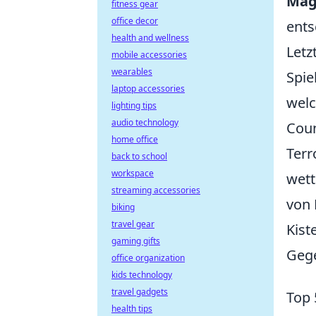
Mag
fitness gear
office decor
ents
health and wellness
Letz
mobile accessories
wearables
Spie
laptop accessories
welc
lighting tips
audio technology
Coun
home office
Terr
back to school
workspace
wett
streaming accessories
von 
biking
travel gear
Kist
gaming gifts
Gege
office organization
kids technology
travel gadgets
Top 
health tips