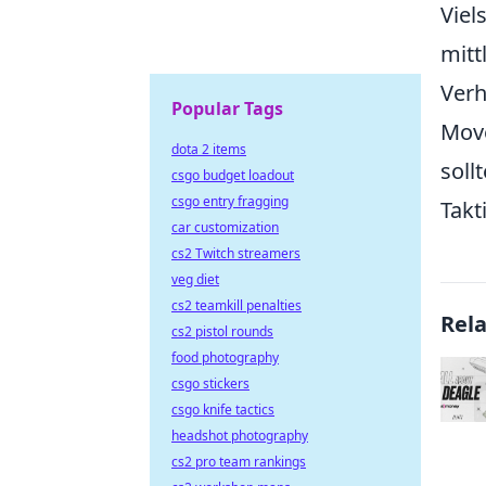
Viel
mitt
Verh
Popular Tags
Move
dota 2 items
soll
csgo budget loadout
csgo entry fragging
Takt
car customization
cs2 Twitch streamers
veg diet
cs2 teamkill penalties
Rel
cs2 pistol rounds
food photography
csgo stickers
csgo knife tactics
headshot photography
cs2 pro team rankings