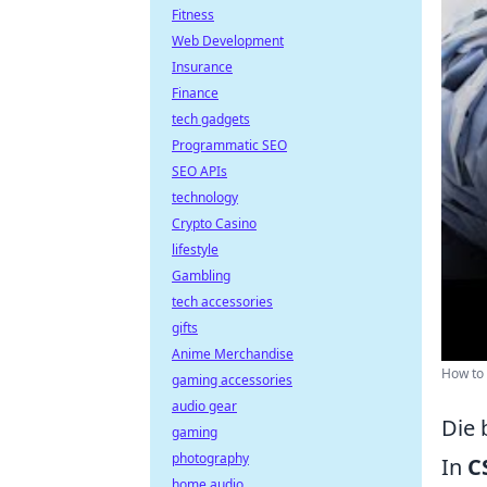
Fitness
Web Development
Insurance
Finance
tech gadgets
Programmatic SEO
SEO APIs
technology
Crypto Casino
lifestyle
Gambling
tech accessories
gifts
Anime Merchandise
How to 
gaming accessories
audio gear
Die 
gaming
photography
In
C
home audio