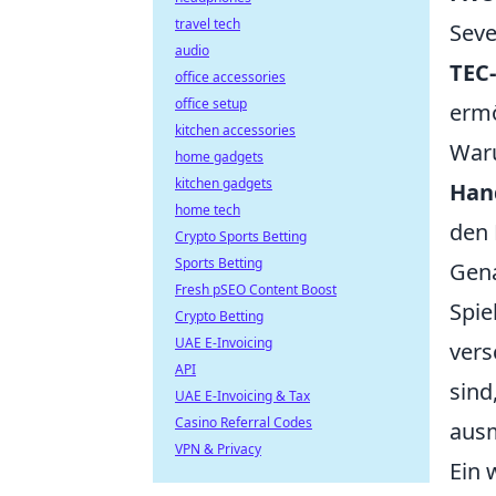
travel tech
Seve
audio
TEC
office accessories
office setup
ermö
kitchen accessories
Waru
home gadgets
kitchen gadgets
Han
home tech
den 
Crypto Sports Betting
Sports Betting
Gena
Fresh pSEO Content Boost
Spie
Crypto Betting
UAE E-Invoicing
vers
API
sind
UAE E-Invoicing & Tax
Casino Referral Codes
aus
VPN & Privacy
Ein 