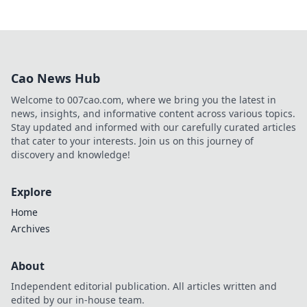
Cao News Hub
Welcome to 007cao.com, where we bring you the latest in
news, insights, and informative content across various topics.
Stay updated and informed with our carefully curated articles
that cater to your interests. Join us on this journey of
discovery and knowledge!
Explore
Home
Archives
About
Independent editorial publication. All articles written and
edited by our in-house team.