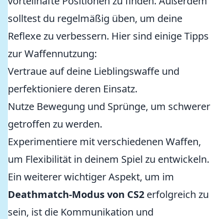
vorteilhafte Positionen zu finden. Außerdem
solltest du regelmäßig üben, um deine
Reflexe zu verbessern. Hier sind einige Tipps
zur Waffennutzung:
Vertraue auf deine Lieblingswaffe und
perfektioniere deren Einsatz.
Nutze Bewegung und Sprünge, um schwerer
getroffen zu werden.
Experimentiere mit verschiedenen Waffen,
um Flexibilität in deinem Spiel zu entwickeln.
Ein weiterer wichtiger Aspekt, um im
Deathmatch-Modus von CS2
erfolgreich zu
sein, ist die Kommunikation und