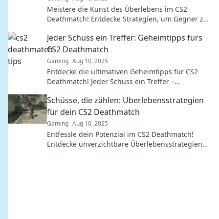
Meistere die Kunst des Überlebens im CS2
Deathmatch! Entdecke Strategien, um Gegner zu
überlisten und das Spiel zu dominieren!
Jeder Schuss ein Treffer: Geheimtipps fürs
CS2 Deathmatch
Gaming
Aug 10, 2025
Entdecke die ultimativen Geheimtipps für CS2
Deathmatch! Jeder Schuss ein Treffer –
verbessere dein Spiel und dominiere die Gegner!
Schüsse, die zählen: Überlebensstrategien
für dein CS2 Deathmatch
Gaming
Aug 10, 2025
Entfessle dein Potenzial im CS2 Deathmatch!
Entdecke unverzichtbare Überlebensstrategien
und werde zum Champion auf dem Schlachtfeld!