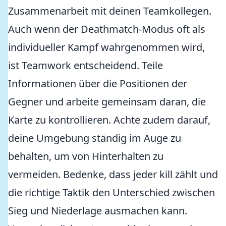
Zusammenarbeit mit deinen Teamkollegen.
Auch wenn der Deathmatch-Modus oft als
individueller Kampf wahrgenommen wird,
ist Teamwork entscheidend. Teile
Informationen über die Positionen der
Gegner und arbeite gemeinsam daran, die
Karte zu kontrollieren. Achte zudem darauf,
deine Umgebung ständig im Auge zu
behalten, um von Hinterhalten zu
vermeiden. Bedenke, dass jeder kill zählt und
die richtige Taktik den Unterschied zwischen
Sieg und Niederlage ausmachen kann.