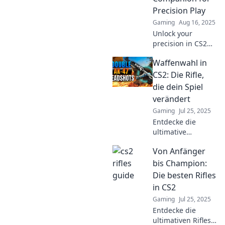
battlefield.
Precision Play
Gaming
Aug 16, 2025
Unlock your
precision in CS2
with our ultimate
Waffenwahl in
guide to the best
rifles! Discover
CS2: Die Rifle,
tips, tricks, and
die dein Spiel
top picks that
verändert
dominate the
Gaming
Jul 25, 2025
battlefield!
Entdecke die
ultimative
Waffenwahl in
Von Anfänger
CS2! Finde heraus,
welche Rifle dein
bis Champion:
Spiel
Die besten Rifles
revolutionieren
in CS2
wird und sichere
Gaming
Jul 25, 2025
dir den Sieg!
Entdecke die
ultimativen Rifles