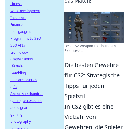
das Match!
Fitness
Web Development
Insurance
Finance
tech gadgets
Programmatic SEO
SEO APIs
Best CS2 Weapon Loadouts - An
Extensive ...
technology
Crypto Casino
Die besten Gewehre
lifestyle
Gambling
für CS2: Strategische
tech accessories
Tipps für jeden
gifts
Anime Merchandise
Spielstil
gaming accessories
In
CS2
gibt es eine
audio gear
gaming
Vielzahl von
photography
Gewehren, die Spieler
home audio