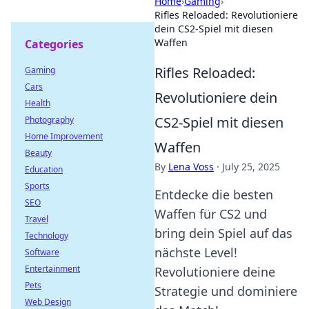
Home
›
Gaming
›
Rifles Reloaded: Revolutioniere
dein CS2-Spiel mit diesen
Waffen
Categories
Rifles Reloaded:
Gaming
Cars
Revolutioniere dein
Health
CS2-Spiel mit diesen
Photography
Home Improvement
Waffen
Beauty
By
Lena Voss
·
July 25, 2025
Education
Sports
Entdecke die besten
SEO
Waffen für CS2 und
Travel
bring dein Spiel auf das
Technology
nächste Level!
Software
Entertainment
Revolutioniere deine
Pets
Strategie und dominiere
Web Design