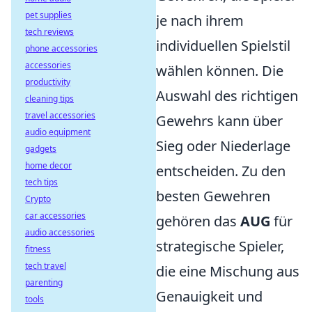
pet supplies
je nach ihrem
tech reviews
individuellen Spielstil
phone accessories
accessories
wählen können. Die
productivity
Auswahl des richtigen
cleaning tips
travel accessories
Gewehrs kann über
audio equipment
Sieg oder Niederlage
gadgets
home decor
entscheiden. Zu den
tech tips
besten Gewehren
Crypto
car accessories
gehören das
AUG
für
audio accessories
strategische Spieler,
fitness
tech travel
die eine Mischung aus
parenting
Genauigkeit und
tools