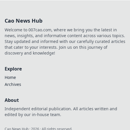
in CS2 – vom
Anfänger bis zum
Champion!
Cao News Hub
Strategien, Tipps
und die besten
Welcome to 007cao.com, where we bring you the latest in
Waffen warten auf
news, insights, and informative content across various topics.
dich!
Stay updated and informed with our carefully curated articles
that cater to your interests. Join us on this journey of
discovery and knowledge!
Explore
Home
Archives
About
Independent editorial publication. All articles written and
edited by our in-house team.
Cao News Hub
·
2026
· All rights reserved.