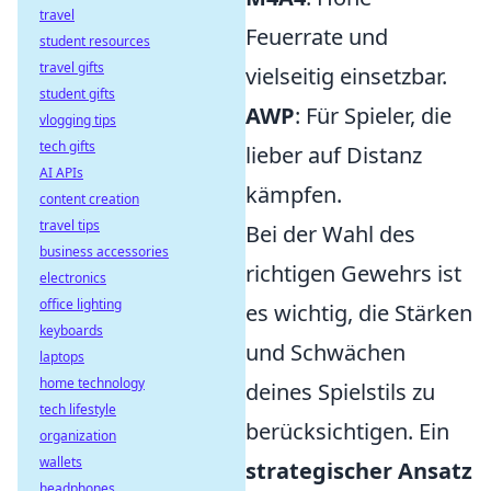
travel
Feuerrate und
student resources
travel gifts
vielseitig einsetzbar.
student gifts
AWP
: Für Spieler, die
vlogging tips
tech gifts
lieber auf Distanz
AI APIs
kämpfen.
content creation
travel tips
Bei der Wahl des
business accessories
richtigen Gewehrs ist
electronics
office lighting
es wichtig, die Stärken
keyboards
und Schwächen
laptops
home technology
deines Spielstils zu
tech lifestyle
berücksichtigen. Ein
organization
wallets
strategischer Ansatz
headphones