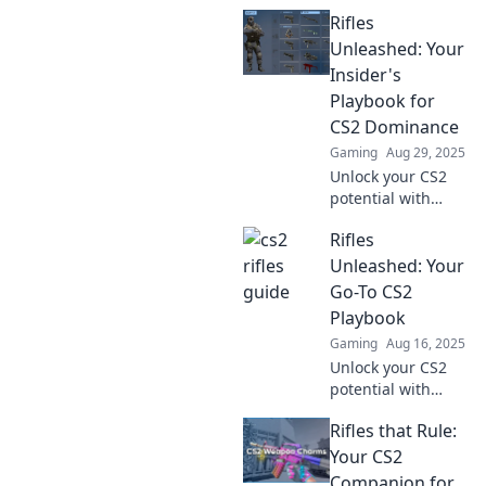
Rifles
Unleashed: Your
Insider's
Playbook for
CS2 Dominance
Gaming
Aug 29, 2025
Unlock your CS2
potential with
essential rifle tips
Rifles
and strategies.
Dominate the
Unleashed: Your
game with our
Go-To CS2
insider's playbook!
Playbook
Gaming
Aug 16, 2025
Unlock your CS2
potential with
Rifles Unleashed!
Rifles that Rule:
Master strategies,
tips, and tricks for
Your CS2
dominating the
Companion for