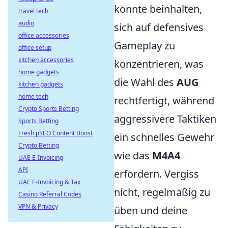
könnte beinhalten,
travel tech
audio
sich auf defensives
office accessories
Gameplay zu
office setup
kitchen accessories
konzentrieren, was
home gadgets
die Wahl des
AUG
kitchen gadgets
home tech
rechtfertigt, während
Crypto Sports Betting
aggressivere Taktiken
Sports Betting
Fresh pSEO Content Boost
ein schnelles Gewehr
Crypto Betting
wie das
M4A4
UAE E-Invoicing
API
erfordern. Vergiss
UAE E-Invoicing & Tax
nicht, regelmäßig zu
Casino Referral Codes
VPN & Privacy
üben und deine