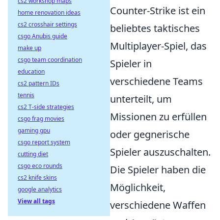
cs2 workshop maps
Counter-Strike ist ein
home renovation ideas
cs2 crosshair settings
beliebtes taktisches
csgo Anubis guide
Multiplayer-Spiel, das
make up
csgo team coordination
Spieler in
education
verschiedene Teams
cs2 pattern IDs
tennis
unterteilt, um
cs2 T-side strategies
Missionen zu erfüllen
csgo frag movies
gaming gpu
oder gegnerische
csgo report system
Spieler auszuschalten.
cutting diet
csgo eco rounds
Die Spieler haben die
cs2 knife skins
Möglichkeit,
google analytics
View all tags
verschiedene Waffen