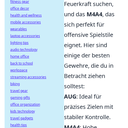
fitness gear
Feuerkraft suchen,
office decor
und das
M4A4
, das
health and wellness
mobile accessories
sich perfekt für
wearables
offensive Spielstile
laptop accessories
lighting tips
eignet. Hier sind
audio technology
einige der besten
home office
back to school
Gewehre, die du in
workspace
Betracht ziehen
streaming accessories
biking
solltest:
travel gear
AUG
: Ideal für
gaming gifts
office organization
präzises Zielen mit
kids technology
stabiler Kontrolle.
travel gadgets
health tips
M4A4
: Hohe