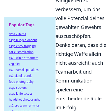
Fähigkeiten zu
verbessern, um das
volle Potenzial deines
Popular Tags
gewählten Gewehrs
dota 2 items
auszuschöpfen.
csgo budget loadout
Denke daran, dass die
csgo entry fragging
car customization
richtige Waffe allein
cs2 Twitch streamers
nicht ausreicht; auch
veg diet
cs2 teamkill penalties
Teamarbeit und
cs2 pistol rounds
Kommunikation
food photography
csgo stickers
spielen eine
csgo knife tactics
entscheidende Rolle
headshot photography
cs2 pro team rankings
im Erfolg.