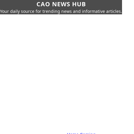
CAO NEWS HUB
Your daily source for trending news and informative articles.