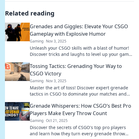
Related reading
Grenades and Giggles: Elevate Your CSGO
Gameplay with Explosive Humor
Gaming
Nov 3, 2025
Unleash your CSGO skills with a blast of humor!
Discover tricks and laughs to level up your game
and keep the fun exploding!
Tossing Tactics: Grenading Your Way to
CSGO Victory
Gaming
Nov 3, 2025
Master the art of toss! Discover expert grenade
tactics in CSGO to dominate your matches and
leave your opponents in awe. Get tips now!
Grenade Whisperers: How CSGO’s Best Pro
Players Make Every Throw Count
Gaming
Oct 21, 2025
Discover the secrets of CSGO's top pro players
and learn how they turn every grenade throw