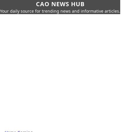
CAO NEWS HUB
Your daily source for trending news and informative articles.