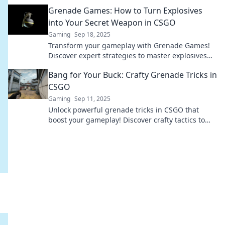
into game-changing moments!
Grenade Games: How to Turn Explosives
into Your Secret Weapon in CSGO
Gaming
Sep 18, 2025
Transform your gameplay with Grenade Games!
Discover expert strategies to master explosives
and dominate your opponents in CSGO!
Bang for Your Buck: Crafty Grenade Tricks in
CSGO
Gaming
Sep 11, 2025
Unlock powerful grenade tricks in CSGO that
boost your gameplay! Discover crafty tactics to
maximize your bang for your buck today!